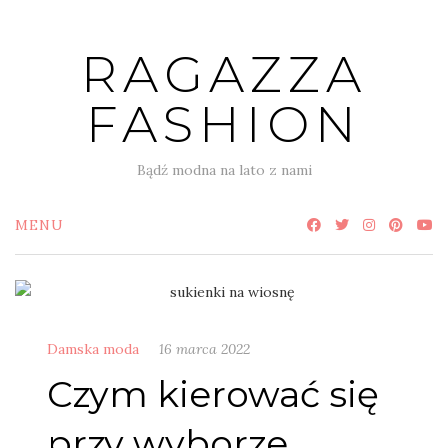
Skip
to
RAGAZZA
content
FASHION
Bądź modna na lato z nami
MENU
Damska moda
16 marca 2022
Czym kierować się
przy wyborze