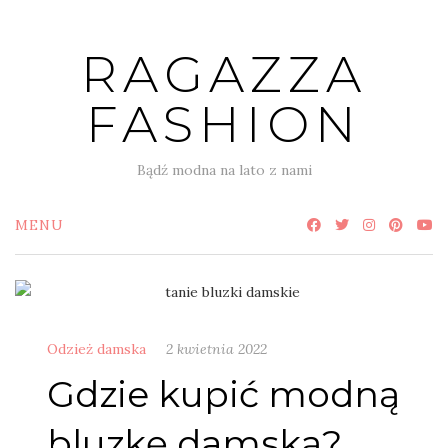
Skip
to
RAGAZZA
content
FASHION
Bądź modna na lato z nami
MENU
Odzież damska
2 kwietnia 2022
Gdzie kupić modną
bluzkę damską?