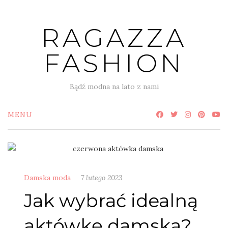
Skip
to
RAGAZZA
content
FASHION
Bądź modna na lato z nami
MENU
Damska moda
7 lutego 2023
Jak wybrać idealną
aktówkę damską?