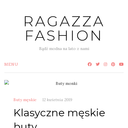
Skip
to
RAGAZZA
content
FASHION
Bądź modna na lato z nami
MENU
Buty męskie
12 kwietnia 2019
Klasyczne męskie
buty