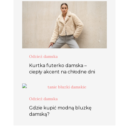
Odzież damska
Kurtka futerko damska –
ciepły akcent na chłodne dni
Odzież damska
Gdzie kupić modną bluzkę
damską?