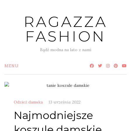
Skip
to
RAGAZZA
content
FASHION
Bądź modna na lato z nami
MENU
Odzież damska
13 września 2022
Najmodniejsze
koszule damskie,