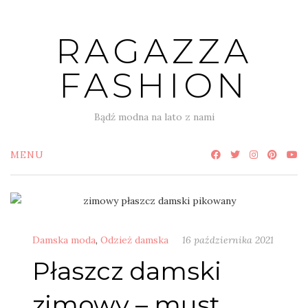
Skip
to
RAGAZZA
content
FASHION
Bądź modna na lato z nami
MENU
Damska moda
,
Odzież damska
16 października 2021
Płaszcz damski
zimowy – must