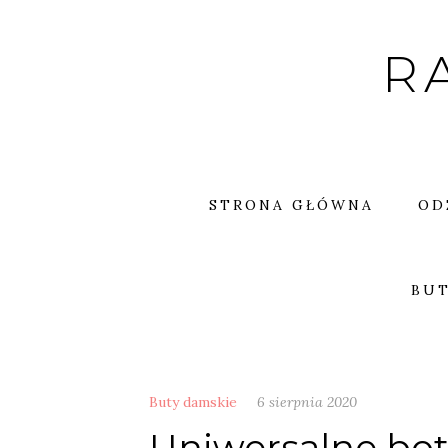
Skip
to
R
content
STRONA GŁÓWNA
OD
BUT
Buty damskie
6 sierpnia 2020
Uniwersalne bot