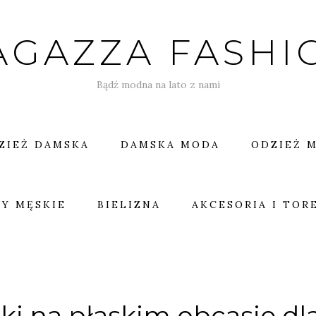
AGAZZA FASHI
Bądź modna na lato z nami
ZIEŻ DAMSKA
DAMSKA MODA
ODZIEŻ 
Y MĘSKIE
BIELIZNA
AKCESORIA I TOR
ki na płaskim obcasie dl