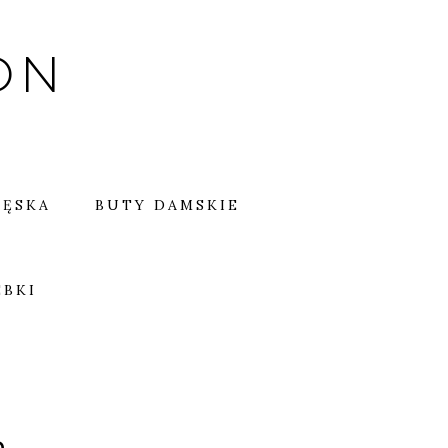
ON
MĘSKA
BUTY DAMSKIE
EBKI
a