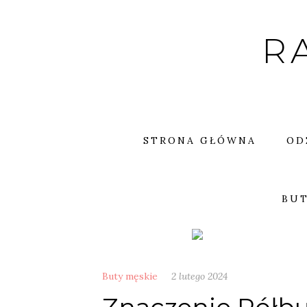
Skip
to
R
content
STRONA GŁÓWNA
OD
BUT
Buty męskie
2 lutego 2024