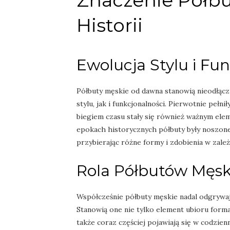
Znaczenie Półbu
Historii
Ewolucja Stylu i Fun
Półbuty męskie od dawna stanowią nieodłąc
stylu, jak i funkcjonalności. Pierwotnie peł
biegiem czasu stały się również ważnym el
epokach historycznych półbuty były noszone 
przybierając różne formy i zdobienia w zale
Rola Półbutów Męsk
Współcześnie półbuty męskie nadal odgrywają 
Stanowią one nie tylko element ubioru form
także coraz częściej pojawiają się w codzie