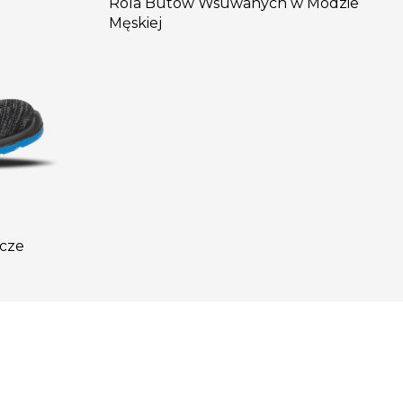
Rola Butów Wsuwanych w Modzie
Męskiej
ocze