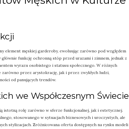
tów Męskich w Kulturze 
kcji
zny element męskiej garderoby, ewoluując zarówno pod względem
niły głównie funkcję ochronną stóp przed urazami i zimnem, jednak z
ementem wyrazu osobistego i statusu społecznego. W różnych
zarówno przez arystokrację, jak i przez zwykłych ludzi,
żności od panujących trendów.
ich we Współczesnym Świecie
istotną rolę zarówno w sferze funkcjonalnej, jak i estetycznej.
alnego, stosowanego w sytuacjach biznesowych i uroczystych, ale
nnych stylizacjach. Zróżnicowana oferta dostępnych na rynku modeli