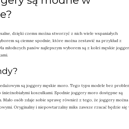
ggery są modne w
e?
salne, dzięki czemu można stworzyć z nich wiele wspaniałych
wyborem są ciemne spodnie, które można zestawić na przykład z
 Dla młodszych panów najlepszym wyborem są z kolei męskie jogge
ami.
endy?
edażowym są joggery męskie moro. Tego typu modele bez proble
 śnieżnobiałymi koszulkami. Spodnie joggery moro dostępne są
h. Mało osób zdaje sobie sprawę również z tego, że joggery można
owymi. Oryginalny i niepowtarzalny miks zawsze rzucać będzie się