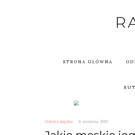
Skip
to
R
content
STRONA GŁÓWNA
OD
BUT
Odzież męska
6 sierpnia 2021