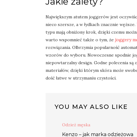
Jakie zalety?
Największym atutem joggerów jest oczywiści
nieco szersze, a w łydkach znacznie węższe
typu mają obniżony krok, dzięki czemu można
warto wspomnieć także o tym, że
joggery mę
rozwiązania. Olbrzymia popularność automat
wzorów do wyboru. Nowoczesne spodnie jogge
niepowtarzalny design. Godne polecenia są 
materiałów, dzięki którym skóra może swobo
dość łatwe w utrzymaniu czystości.
YOU MAY ALSO LIKE
Odzież męska
Kenzo – jak marka odzieżowa