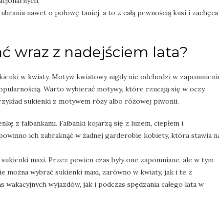
acjonarnych.
rania nawet o połowę taniej, a to z całą pewnością kusi i zachęca
ać wraz z nadejściem lata?
enki w kwiaty. Motyw kwiatowy nigdy nie odchodzi w zapomnienie
 popularnością. Warto wybierać motywy, które rzucają się w oczy.
zykład sukienki z motywem róży albo różowej piwonii.
nkę z falbankami. Falbanki kojarzą się z luzem, ciepłem i
powinno ich zabraknąć w żadnej garderobie kobiety, która stawia n
 sukienki maxi. Przez pewien czas były one zapomniane, ale w tym
e można wybrać sukienki maxi, zarówno w kwiaty, jak i te z
as wakacyjnych wyjazdów, jak i podczas spędzania całego lata w