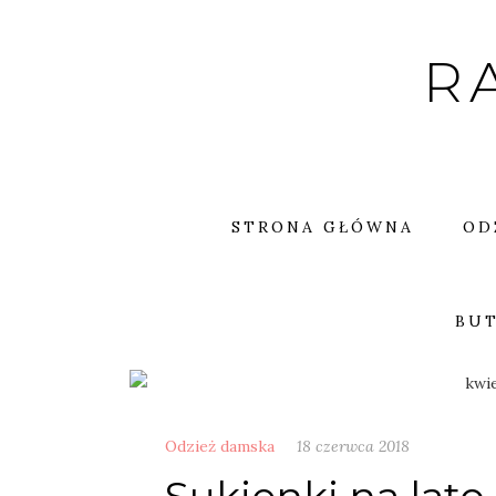
Skip
to
R
content
STRONA GŁÓWNA
OD
BUT
Odzież damska
18 czerwca 2018